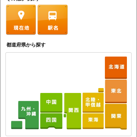
都道府県から探す