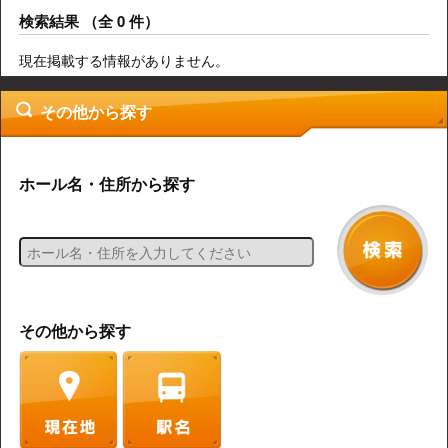
検索結果 （全 0 件）
現在掲載する情報がありません。
その他から探す
ホール名・住所から探す
その他から探す