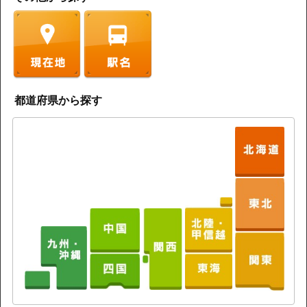
都道府県から探す