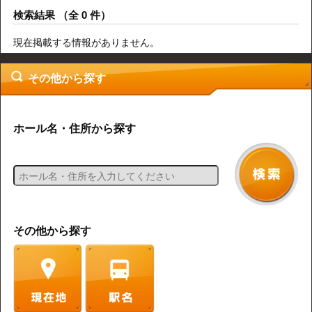
検索結果 （全 0 件）
現在掲載する情報がありません。
その他から探す
ホール名・住所から探す
その他から探す