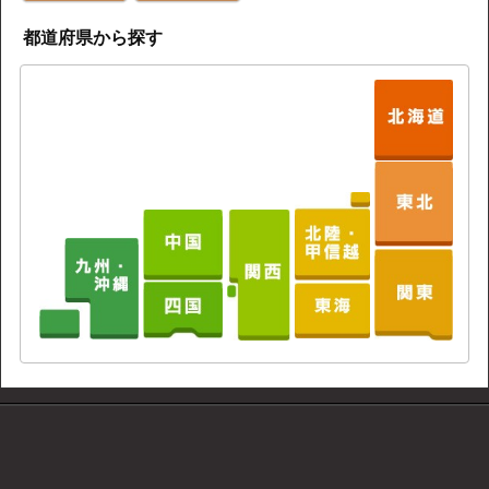
都道府県から探す