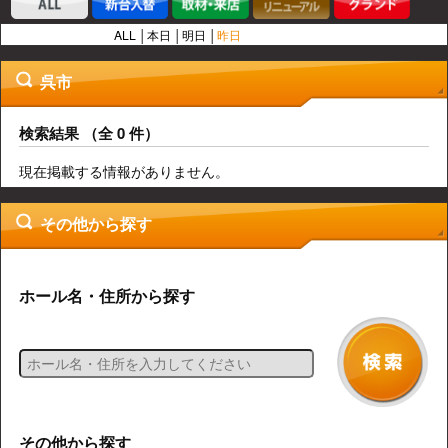
ALL
本日
明日
昨日
呉市
検索結果 （全 0 件）
現在掲載する情報がありません。
その他から探す
ホール名・住所から探す
その他から探す