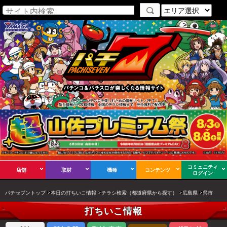
パチンコ・パチスロを楽しむための情報サイト パチ７！
新台情報から攻略情報、全国のチラシ情報まで、完全無料で配信中！
コミュニティ
店舗
取材
機種
コンテンツ
ログイン
パチセブントップ
本日の打ちいこ情報
チラシ検索（都道府県から探す）
広島県
呉市
打ちいこ情報