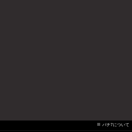
パチ7について