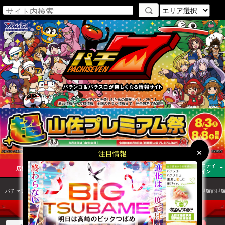
パチンコ・パチスロを楽しむための情報サイト パチ７！
新台情報から攻略情報、全国のチラシ情報まで、完全無料で配信中！
×
×
注目情報
コミュニティ
店舗
取材
機種
コンテンツ
ログイン
パチセブントップ
本日の打ちいこ情報
チラシ検索（都道府県から探す）
広島県
世羅郡世
打ちいこ情報