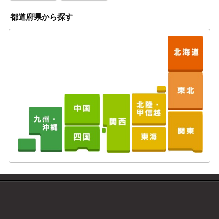
都道府県から探す