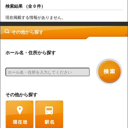
検索結果 （全 0 件）
現在掲載する情報がありません。
その他から探す
ホール名・住所から探す
その他から探す