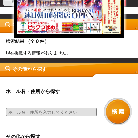
ALL
本日
明日
昨日
三次市
検索結果 （全 0 件）
現在掲載する情報がありません。
その他から探す
ホール名・住所から探す
その他から探す