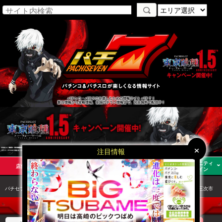
パチンコ・パチスロを楽しむための情報サイト パチ７！
新台情報から攻略情報、全国のチラシ情報まで、完全無料で配信中！
×
×
注目情報
コミュニティ
店舗
取材
機種
コンテンツ
ログイン
パチセブントップ
本日の打ちいこ情報
チラシ検索（都道府県から探す）
広島県
三次市
打ちいこ情報