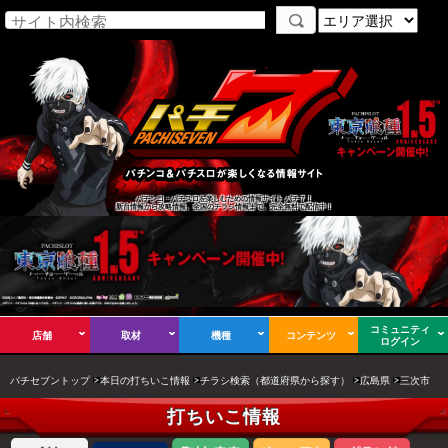
パチンコ・パチスロを楽しむための情報サイト パチ７！
新台情報から攻略情報、全国のチラシ情報まで、完全無料で配信中！
コミュニティ
店舗
取材
機種
コンテンツ
ログイン
パチセブントップ
本日の打ちいこ情報
チラシ検索（都道府県から探す）
広島県
三次市
打ちいこ情報