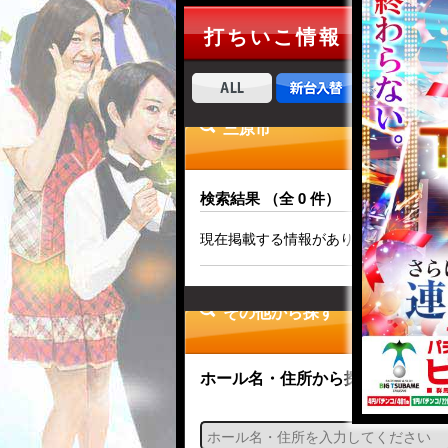
打ちいこ情報
三原市
検索結果 （全 0 件）
現在掲載する情報がありません。
その他から探す
ホール名・住所から探す