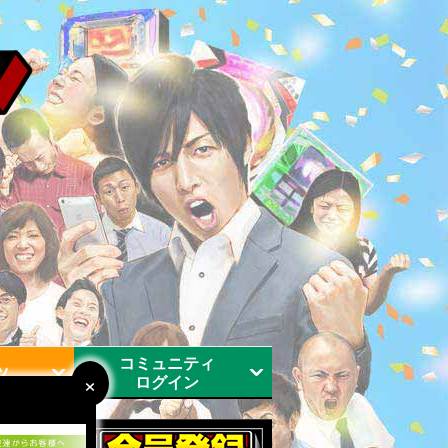
コミュニティ
ツ
×
×
ログイン