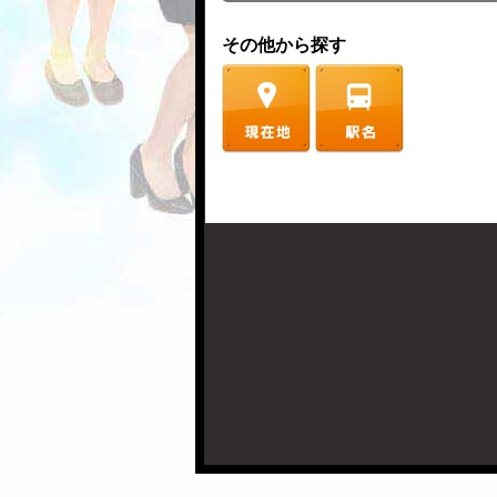
その他から探す