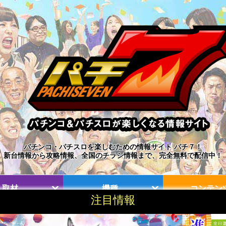
パチンコ・パチスロを楽しむための情報サイト パチ７！
新台情報から攻略情報、全国のチラシ情報まで、完全無料で配信中！
取材
機種
コンテン
注目情報
ラシ検索（都道府県から探す）
広島県
三原市