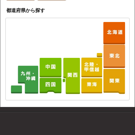
都道府県から探す