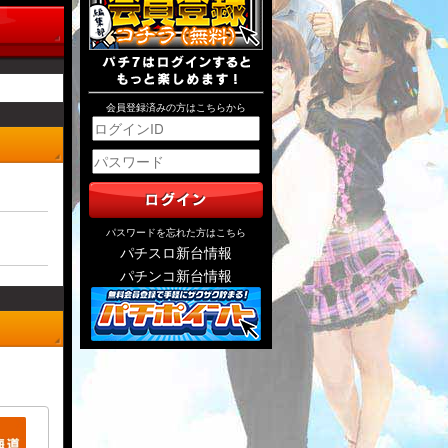
会員登録済みの方はこちらから
パスワードを忘れた方はこちら
パチスロ新台情報
パチンコ新台情報