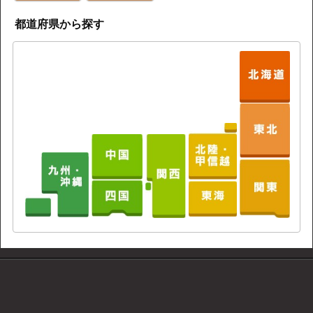
都道府県から探す