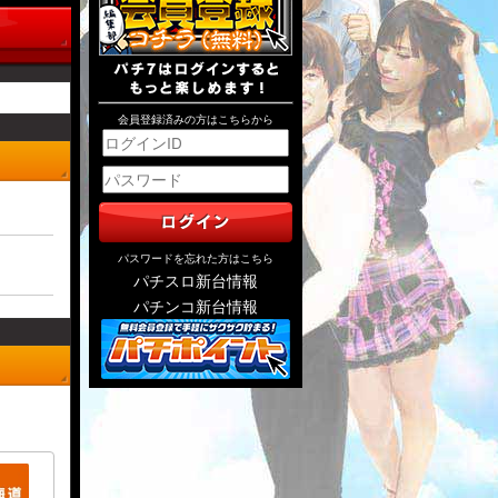
会員登録済みの方はこちらから
パスワードを忘れた方はこちら
パチスロ新台情報
パチンコ新台情報