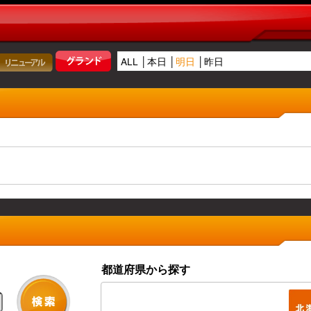
ALL
本日
明日
昨日
都道府県から探す