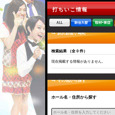
打ちいこ情報
胆沢郡金ケ崎町
検索結果 （全 0 件）
現在掲載する情報がありません。
その他から探す
ホール名・住所から探す