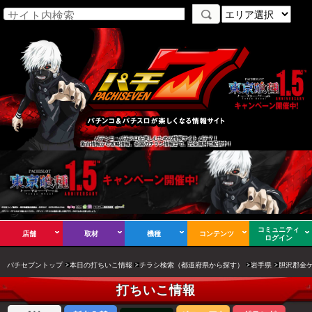
パチンコ・パチスロを楽しむための情報サイト パチ７！
新台情報から攻略情報、全国のチラシ情報まで、完全無料で配信中！
コミュニティ
店舗
取材
機種
コンテンツ
ログイン
パチセブントップ
本日の打ちいこ情報
チラシ検索（都道府県から探す）
岩手県
胆沢郡金
打ちいこ情報