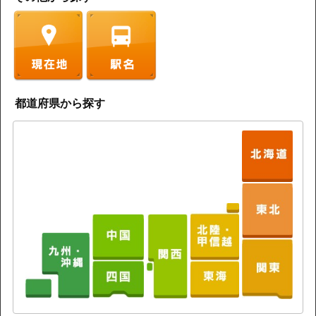
都道府県から探す