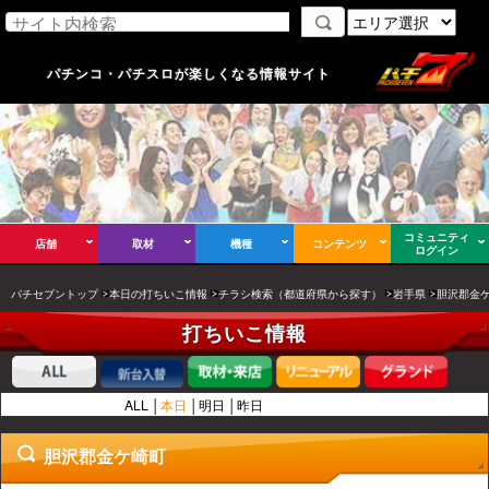
パチンコ・パチスロが楽しくなる情報サイト
コミュニティ
店舗
取材
機種
コンテンツ
ログイン
パチセブントップ
本日の打ちいこ情報
チラシ検索（都道府県から探す）
岩手県
胆沢郡金
打ちいこ情報
ALL
本日
明日
昨日
胆沢郡金ケ崎町