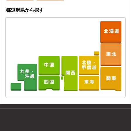
都道府県から探す