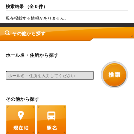
検索結果 （全 0 件）
現在掲載する情報がありません。
その他から探す
ホール名・住所から探す
その他から探す