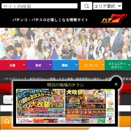
パチンコ・パチスロが楽しくなる情報サイト
コミュニティ
店舗
取材
機種
コンテンツ
ログイン
パチセブントップ
本日の打ちいこ情報
チラシ検索（都道府県から探す）
岩手県
紫波郡紫
×
×
明日の地域のチラシ
打ちいこ情報
ALL
本日
明日
昨日
紫波郡紫波町