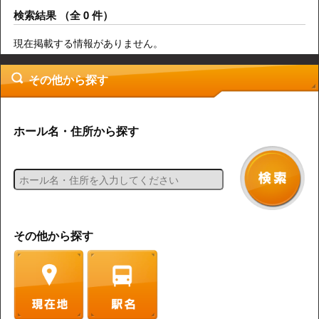
検索結果 （全 0 件）
現在掲載する情報がありません。
その他から探す
ホール名・住所から探す
その他から探す