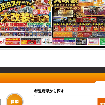
ALL
本日
明日
昨日
都道府県から探す