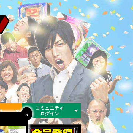
コミュニティ
ツ
×
×
ログイン