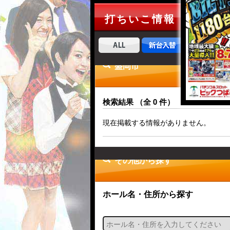
打ちいこ情報
盛岡市
検索結果 （全 0 件）
現在掲載する情報がありません。
その他から探す
ホール名・住所から探す