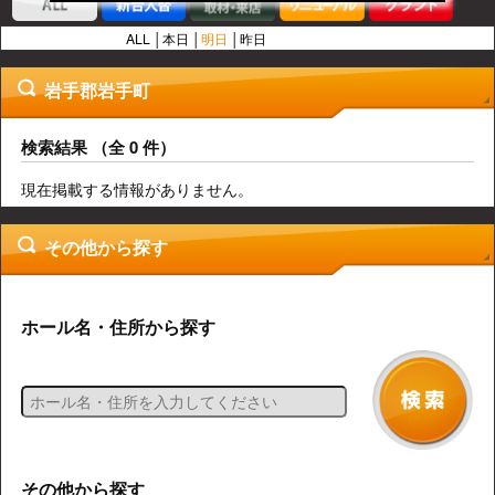
ALL
本日
明日
昨日
岩手郡岩手町
検索結果 （全 0 件）
現在掲載する情報がありません。
その他から探す
ホール名・住所から探す
その他から探す