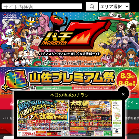
パチンコ・パチスロを楽しむための情報サイト パチ７！
新台情報から攻略情報、全国のチラシ情報まで、完全無料で配信中！
×
×
本日の地域のチラシ
コミュニティ
店舗
取材
機種
コンテンツ
ログイン
パチセブントップ
本日の打ちいこ情報
チラシ検索（都道府県から探す）
岩手県
岩手郡岩
打ちいこ情報