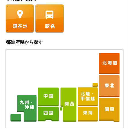
都道府県から探す