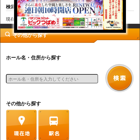
検索結果 （全 0 件）
現在掲載する情報がありません。
その他から探す
ホール名・住所から探す
その他から探す