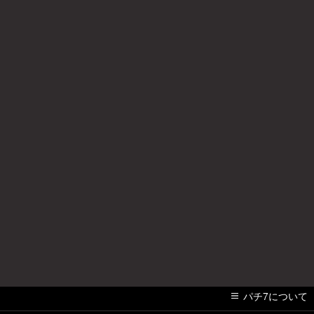
パチ7について