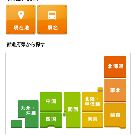
都道府県から探す