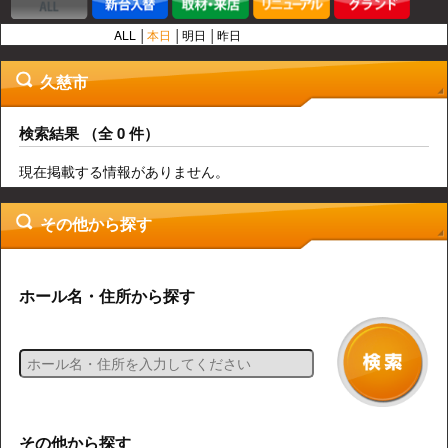
ALL
本日
明日
昨日
久慈市
検索結果 （全 0 件）
現在掲載する情報がありません。
その他から探す
ホール名・住所から探す
その他から探す