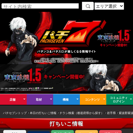
パチンコ・パチスロを楽しむための情報サイト パチ７！
新台情報から攻略情報、全国のチラシ情報まで、完全無料で配信中！
コミュニティ
店舗
取材
機種
コンテンツ
ログイン
パチセブントップ
本日の打ちいこ情報
チラシ検索（都道府県から探す）
岩手県
紫波郡紫
打ちいこ情報