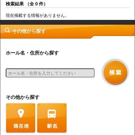
検索結果 （全 0 件）
現在掲載する情報がありません。
その他から探す
ホール名・住所から探す
その他から探す