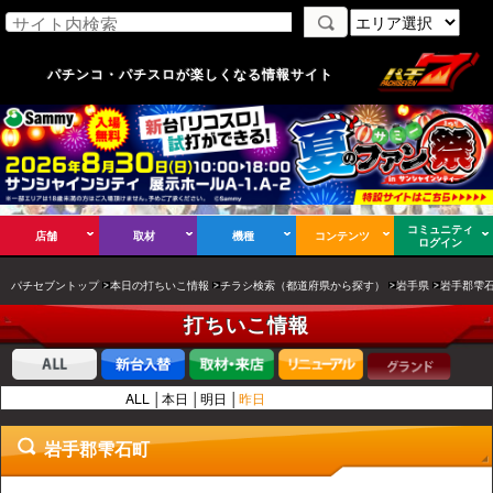
パチンコ・パチスロが楽しくなる情報サイト
コミュニティ
店舗
取材
機種
コンテンツ
ログイン
パチセブントップ
本日の打ちいこ情報
チラシ検索（都道府県から探す）
岩手県
岩手郡雫
打ちいこ情報
ALL
本日
明日
昨日
岩手郡雫石町