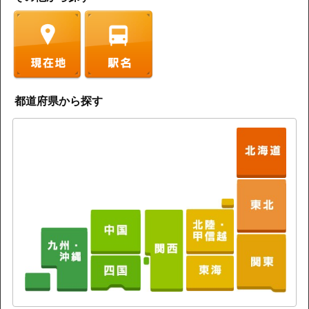
都道府県から探す