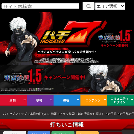
パチンコ・パチスロを楽しむための情報サイト パチ７！
新台情報から攻略情報、全国のチラシ情報まで、完全無料で配信中！
コミュニティ
店舗
取材
機種
コンテンツ
ログイン
パチセブントップ
本日の打ちいこ情報
チラシ検索（都道府県から探す）
岩手県
岩手郡岩
打ちいこ情報