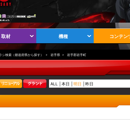
取材
機種
コンテン
ラシ検索（都道府県から探す）
岩手県
岩手郡岩手町
ALL
本日
明日
昨日