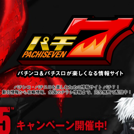
パチンコ・パチスロを楽しむための情報サイト パチ７！
新台情報から攻略情報、全国のチラシ情報まで、完全無料で配信中！