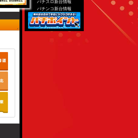
パチスロ新台情報
パチンコ新台情報