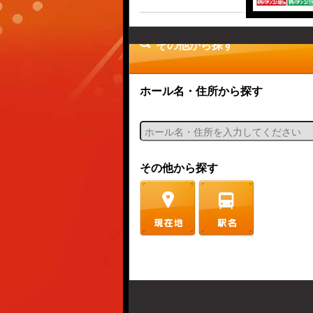
その他から探す
ホール名・住所から探す
その他から探す