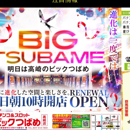
取材
機種
コンテン
ラシ検索（都道府県から探す）
岩手県
奥州市
ALL
本日
明日
昨日