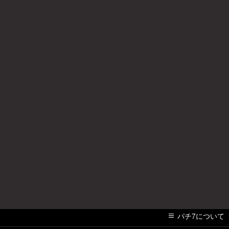
パチ7について