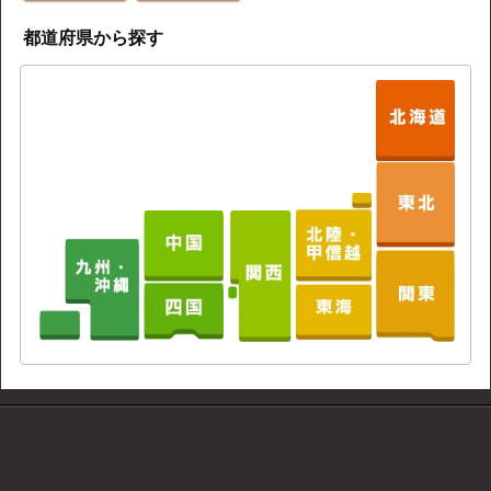
都道府県から探す