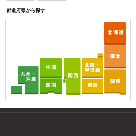
都道府県から探す