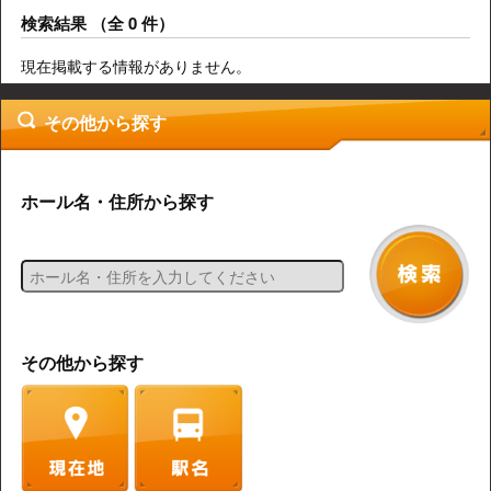
検索結果 （全 0 件）
現在掲載する情報がありません。
その他から探す
ホール名・住所から探す
その他から探す