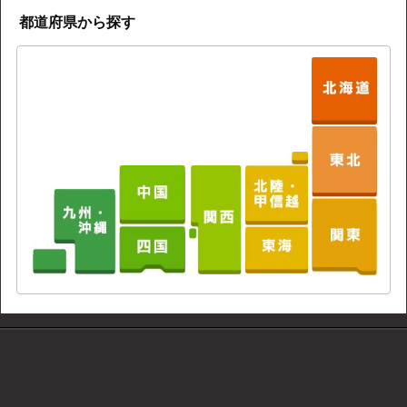
都道府県から探す