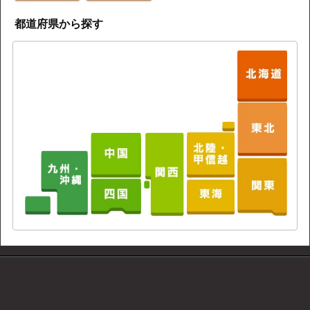
都道府県から探す