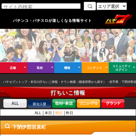
パチンコ・パチスロが楽しくなる情報サイト
コミュニティ
店舗
取材
機種
コンテンツ
ログイン
パチセブントップ
本日の打ちいこ情報
チラシ検索（都道府県から探す）
岩手県
下閉伊郡
打ちいこ情報
ALL
本日
明日
昨日
下閉伊郡岩泉町