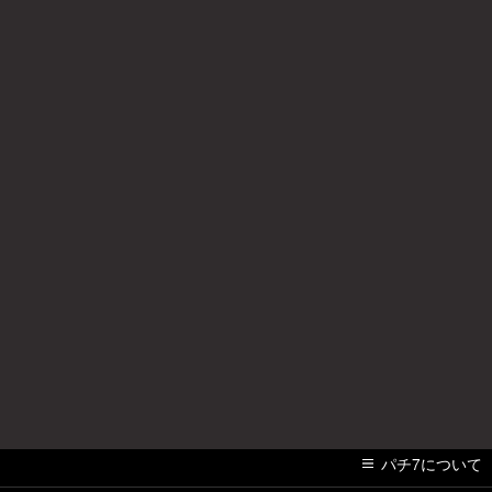
パチ7について