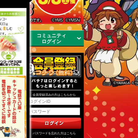
コミュニティ
ツ
ログイン
会員登録済みの方はこちらから
パスワードを忘れた方はこちら