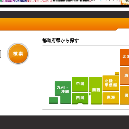
都道府県から探す