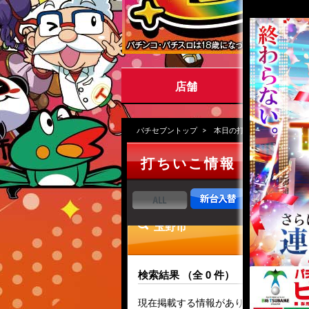
店舗
パチセブントップ
本日の打ちいこ情報
チ
打ちいこ情報
玉野市
検索結果 （全 0 件）
現在掲載する情報がありません。