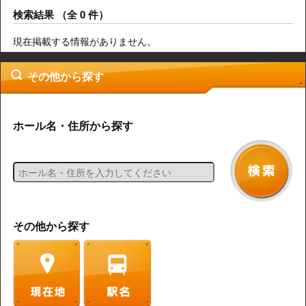
検索結果 （全 0 件）
現在掲載する情報がありません。
その他から探す
ホール名・住所から探す
その他から探す