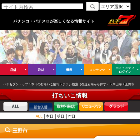
パチンコ・パチスロが楽しくなる情報サイト
コミュニティ
店舗
取材
機種
コンテンツ
ログイン
パチセブントップ
本日の打ちいこ情報
チラシ検索（都道府県から探す）
岡山県
玉野市
打ちいこ情報
ALL
本日
明日
昨日
玉野市