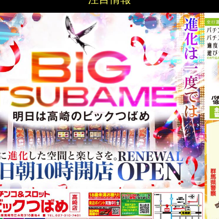
取材
機種
コンテン
ラシ検索（都道府県から探す）
岡山県
岡山市北区
ALL
本日
明日
昨日