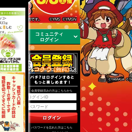
コミュニティ
ツ
ログイン
会員登録済みの方はこちらから
パスワードを忘れた方はこちら