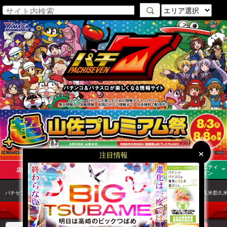
パチンコ・パチスロを楽しむための情報サイト パチ７！
新台情報から攻略情報、全国のチラシ情報まで、完全無料で配信中！
×
×
注目情報
コミュニティ
店舗
取材
機種
コンテンツ
ログイン
パチセブントップ
本日の打ちいこ情報
チラシ検索（都道府県から探す）
岡山県
久米郡久
打ちいこ情報