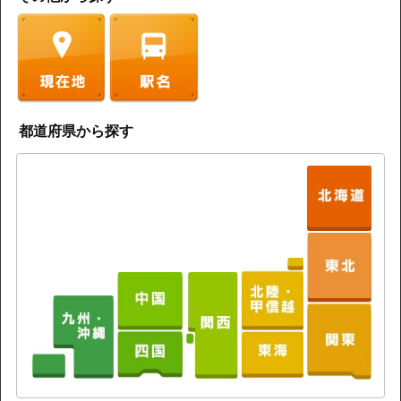
都道府県から探す