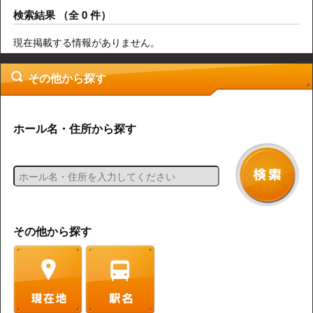
検索結果 （全 0 件）
現在掲載する情報がありません。
その他から探す
ホール名・住所から探す
その他から探す