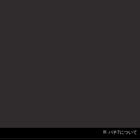
パチ7について