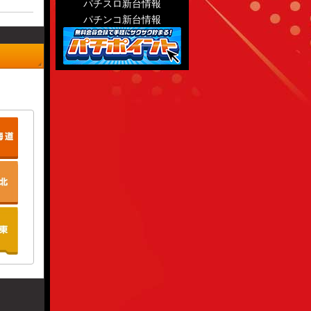
パチスロ新台情報
パチンコ新台情報