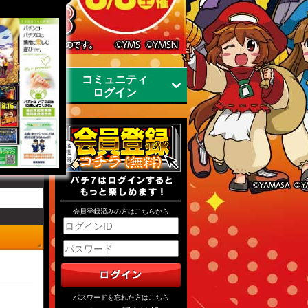
コミュニティ
ツ
ログイン
会員登録済みの方はこちらから
パスワードを忘れた方はこちら