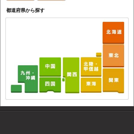
都道府県から探す