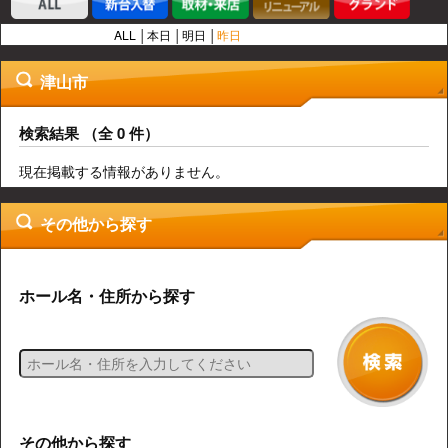
ALL
本日
明日
昨日
津山市
検索結果 （全 0 件）
現在掲載する情報がありません。
その他から探す
ホール名・住所から探す
その他から探す