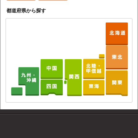
都道府県から探す