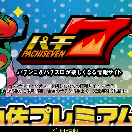
パチンコ・パチスロを楽しむための情報サイト パチ７！
新台情報から攻略情報、全国のチラシ情報まで、完全無料で配信中！
注目情報