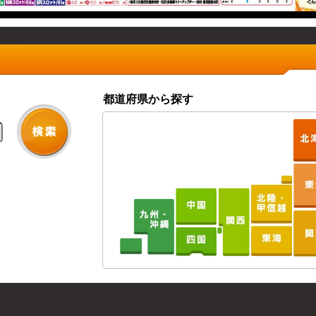
都道府県から探す