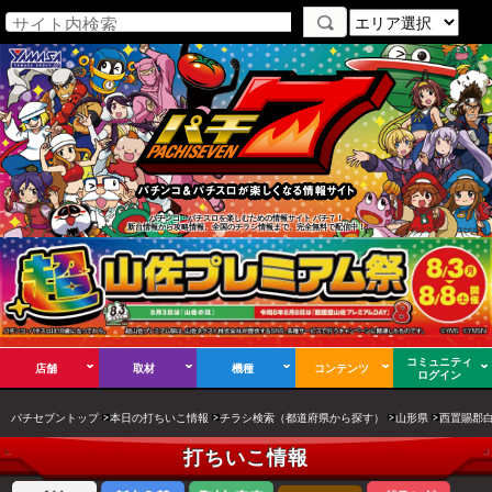
パチンコ・パチスロを楽しむための情報サイト パチ７！
新台情報から攻略情報、全国のチラシ情報まで、完全無料で配信中！
コミュニティ
店舗
取材
機種
コンテンツ
ログイン
パチセブントップ
本日の打ちいこ情報
チラシ検索（都道府県から探す）
山形県
西置賜郡
打ちいこ情報