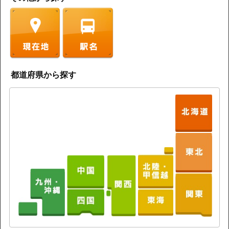
都道府県から探す