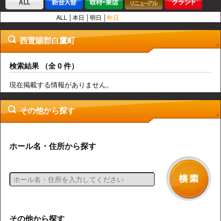
ALL
本日
明日
昨日
西置賜郡白鷹町
検索結果 （全 0 件）
現在掲載する情報がありません。
その他から探す
ホール名・住所から探す
その他から探す