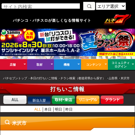
パチンコ・パチスロが楽しくなる情報サイト
コミュニティ
店舗
取材
機種
コンテンツ
ログイン
パチセブントップ
本日の打ちいこ情報
チラシ検索（都道府県から探す）
山形県
米沢市
打ちいこ情報
ALL
本日
明日
昨日
米沢市