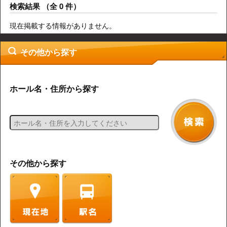
検索結果 （全 0 件）
現在掲載する情報がありません。
その他から探す
ホール名・住所から探す
その他から探す