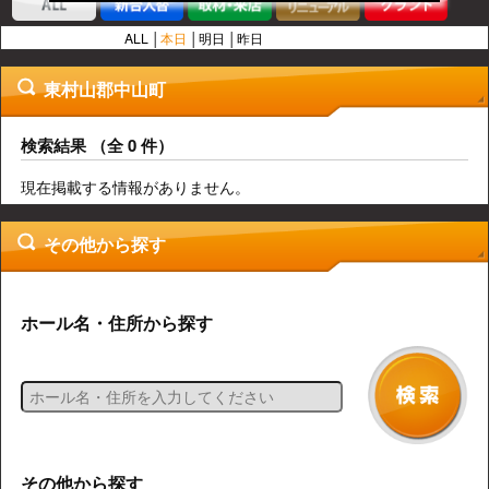
ALL
本日
明日
昨日
東村山郡中山町
検索結果 （全 0 件）
現在掲載する情報がありません。
その他から探す
ホール名・住所から探す
その他から探す