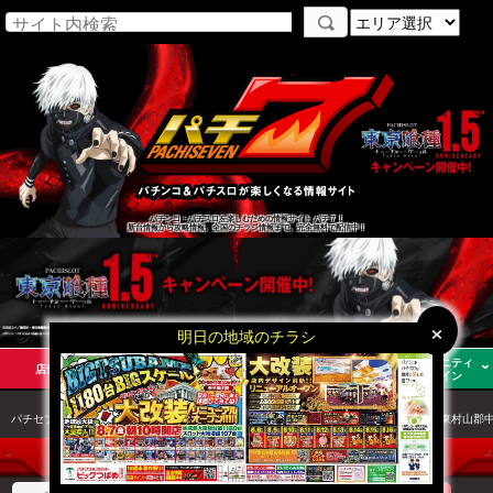
パチンコ・パチスロを楽しむための情報サイト パチ７！
新台情報から攻略情報、全国のチラシ情報まで、完全無料で配信中！
×
×
明日の地域のチラシ
コミュニティ
店舗
取材
機種
コンテンツ
ログイン
パチセブントップ
本日の打ちいこ情報
チラシ検索（都道府県から探す）
山形県
東村山郡
打ちいこ情報