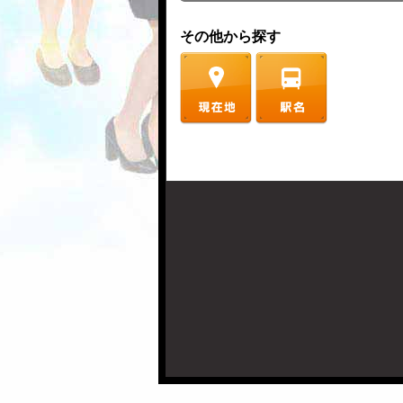
その他から探す