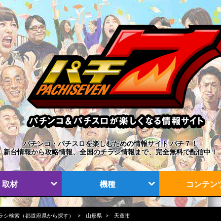
パチンコ・パチスロを楽しむための情報サイト パチ７！
新台情報から攻略情報、全国のチラシ情報まで、完全無料で配信中！
取材
機種
コンテン
ラシ検索（都道府県から探す）
山形県
天童市