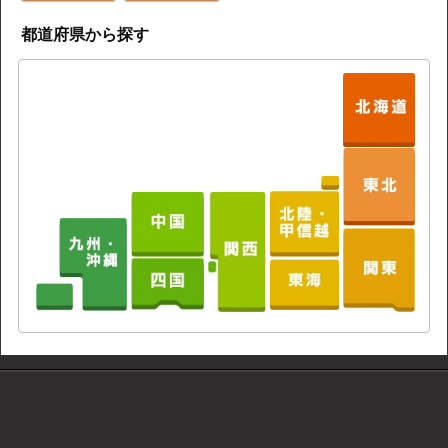
都道府県から探す