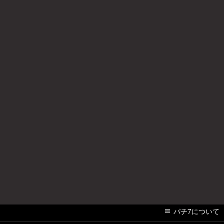
パチ7について