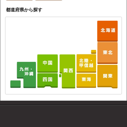
都道府県から探す