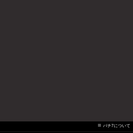
パチ7について